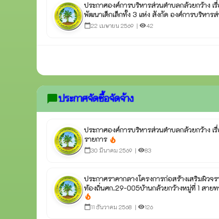
ประกาศองค์การบริหารส่วนตำบลกล้วยกว้าง เรื
พัฒนาเด็กเล็กทั้ง 3 แห่ง สังกัด องค์การบริหา
22 เมษายน 2569 |
42
calendar_today
visibility
ประกาศจัดซื้อจัดจ้าง
chat_bubble
ประกาศองค์การบริหารส่วนตำบลกล้วยกว้าง เร
รายการ
local_fire_department
30 มีนาคม 2569 |
83
calendar_today
visibility
ประกาศราคากลางโครงการก่อสร้างเสริมผิวจร
ท้องถิ่นศก.29-005บ้านกล้วยกว้างหมู่ที่ 1 สา
local_fire_department
11 ธันวาคม 2568 |
126
calendar_today
visibility