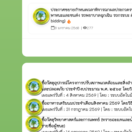
ประกาศขยายกำหนดเวลาพิจารณาผลประกวดราคาซ
พาหนะและขนส่ง รถพยาบาลฉุกเฉิน รถกระบะ ด้ว
bidding)
local_fire_department
8 มกราคม 2568 |
277
calendar_today
visibility
ซื้อวัสดุอุปกรณ์โครงการปรับสภาพแวดล้อมและสิ่ง
และปลอดภัย ประจำปีงบประมาณ พ.ศ. ๒๕๖๙ โดยวิ
เผยแพร่วันที่ : 4 สิงหาคม 2569 | โดย : ระบบอัตโนม
ซื้ออาหารเสริมนมประจำเดือนสิงหาคม 2569 โดยวิ
เผยแพร่วันที่ : 31 กรกฎาคม 2569 | โดย : ระบบอัตโน
ซื้อวัสดุวิทยาศาสตร์และการแพทย์ (ทรายอะเบทและน้
รายชื่อผู้ชนะ)
เผยแพร่วันที่ : 14 กรกฎาคม 2569 | โดย : ระบบอัตโน