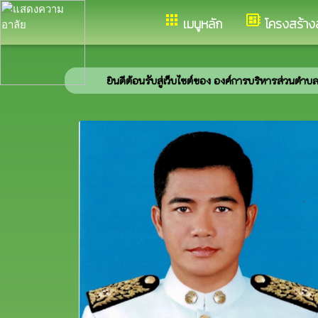
อำเภอห้วยทับทัน จังหวัดศรีสะเกษ
apps
developer_board
เมนูหลัก
โครงสร้าง
ยินดีต้อนรับสู่เว็บไซต์ของ องค์การบริหารส่วนตำบลกล้วยกว้