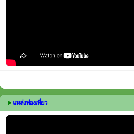
แหล่งท่องเที่ยว
play_arrow