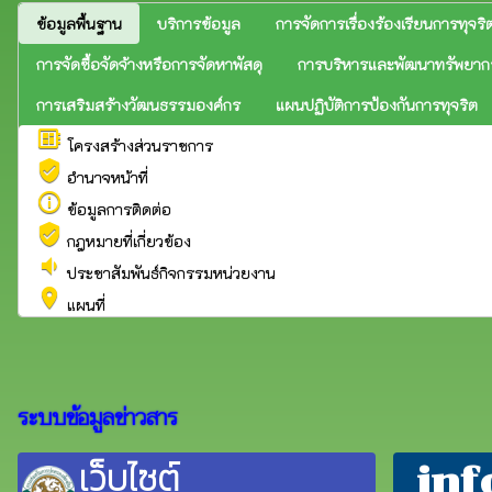
ข้อมูลพื้นฐาน
บริการข้อมูล
การจัดการเรื่องร้องเรียนการทุจริ
การจัดซื้อจัดจ้างหรือการจัดหาพัสดุ
การบริหารและพัฒนาทรัพยาก
การเสริมสร้างวัฒนธรรมองค์กร
แผนปฏิบัติการป้องกันการทุจริต
developer_board
โครงสร้างส่วนราชการ
verified_user
อำนาจหน้าที่
info_outline
ข้อมูลการติดต่อ
verified_user
กฎหมายที่เกี่ยวข้อง
volume_down
ประชาสัมพันธ์กิจกรรมหน่วยงาน
place
แผนที่
ระบบข้อมูลข่าวสาร
เว็บไซต์
inf