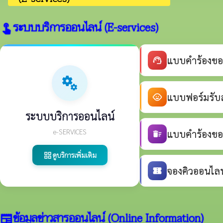
ระบบบริการออนไลน์ (E-services)
touch_app
แบบคำร้องขอ
support_agent
miscellaneous_services
แบบฟอร์มรับสม
child_care
ระบบบริการออนไลน์
e-SERVICES
แบบคำร้องขอร
delete_sweep
ดูบริการเพิ่มเติม
grid_view
จองคิวออนไลน์
confirmation_number
ข้อมูลข่าวสารออนไลน์ (Online Information)
newspaper