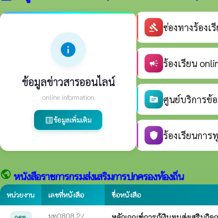
ช่องทางร้องเ
gavel
info
ร้องเรียน onli
campaign
ข้อมูลข่าวสารออนไลน์
online information
ศูนย์บริการข้
source
ข้อมูลเพิ่มเติม
list_alt
ร้องเรียนการท
shield
public
หนังสือราชการกรมส่งเสริมการปกครองท้องถิ่น
หน่วยงาน
เลขที่หนังสือ
ชื่อหนังสือ
มท0808.2/
หลักเกณฑ์การกู้เงินทุนส่งเสริม
กคท.