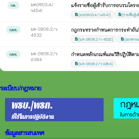
มท0803.4/
แจ้งรายชื่อผู้เข้ารับการอบรมโค
กค.
ว4541
[มท0803.4/ว4541]
[รายชื่อผู
description
description
มท 0808.2/ว
กฎกระทรวงกำหนดการกระทำอันมีล
กคท.
4532
[มท 0808.2/ว 4532]
[เอกสาร
description
description
มท 0808.2/ว
กำหนดหลักเกณฑ์และวิธีปฏิบัติต
กคท.
6384
[มท 0808.2/ว 6384]
description
ระเบียบ/กฎหมาย
กฎหมา
พรบ./พรก.
ในการดำเ
ที่ใช้ในการปฏิบัติงาน
ข้อมูลสารสนเทศ