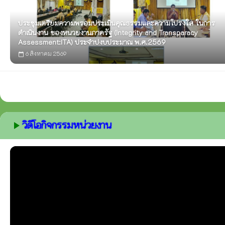
ประชุมเตรียมความพรอมประเมินคุณธรรมและความโปรงใส ในการ
ดำเนินงาน ของหนวยงานภาครัฐ (Integrity and Transparacy
Assessment:ITA) ประจำปงบประมาณ พ.ศ.2569
6 สิงหาคม 2569
calendar_today
วิดีโอกิจกรรมหน่วยงาน
play_arrow