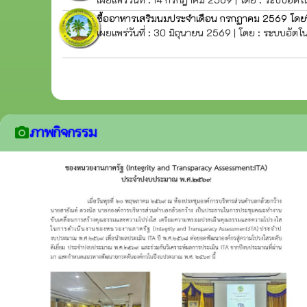
ซื้ออาหารเสริมนมประจำเดือน กรกฏาคม 2569 โดยว
เผยแพร่วันที่ : 30 มิถุนายน 2569 | โดย : ระบบอัตโน
ภาพกิจกรรม
camera_alt