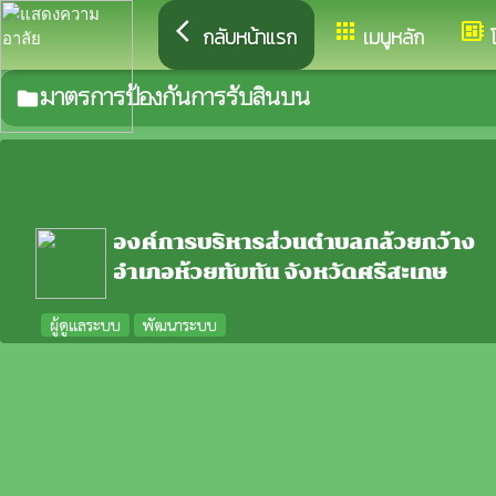
arrow_back_ios
apps
developer_board
กลับหน้าแรก
เมนูหลัก
มาตรการป้องกันการรับสินบน
folder
องค์การบริหารส่วนตำบลกล้วยกว้าง
อำเภอห้วยทับทัน จังหวัดศรีสะเกษ
ผู้ดูแลระบบ
พัฒนาระบบ