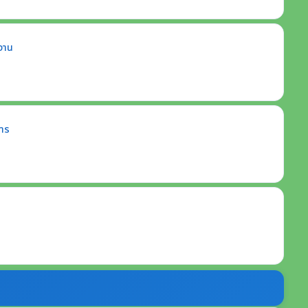
งาน
การ