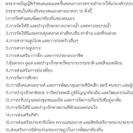
พระราชบัญญัติกำหนดแผนและขั้นตอนการกระจายอำนาจให้แก่องค์กรปกครองท
ประชาชนในท้องถิ่นของตนเองตามมาตรา 16 ดังนี้

1.การจัดทำแผนพัฒนาท้องถิ่นของตนเอง

2.การจัดให้มี และบำรุงรักษาทางบกทางน้ำ และทางระบายน้ำ

3.การจัดให้มีและควบคุมตลาด ท่าเทียบเรือ ท่าข้าม และที่จอดรถ

4.การสาธารณูปโภค และการก่อสร้างอื่นๆ

5.การสาธารณูปการ

6.การส่งเสริม การฝึก และการประกอบอาชีพ

7.คุ้มครอง ดูแล และบำรุงรักษาทรัพยากรธรรมชาติ และสิ่งแวดล้อม

8.การส่งเสริมการท่องเที่ยว

9.การจัดการศึกษา

10.การสังคมสงเคราะห์ และการพัฒนาคุณภาพชีวิตเด็ก สตรี คนชรา และผู้
11.การบำรุงรักษาศิลปะ จารีตประเพณี ภูมิปัญญาท้องถิ่น และวัฒนธรรมอันดี
12.การปรับปรุงแหล่งชุมชนแออัด และการจัดการเกี่ยวกับที่อยู่อาศัย

13.การจัดให้มี และบำรุงรักษาสถานที่พักผ่อนหย่อนใจ

14.การส่งเสริมกีฬา

15.การส่งเสริมประชาธิปไตย ความเสมอภาค และสิทธิเสรีภาพของประชาช
16.ส่งเสริมการมีส่วนร่วมของราษฎรในการพัฒนาท้องถิ่น
