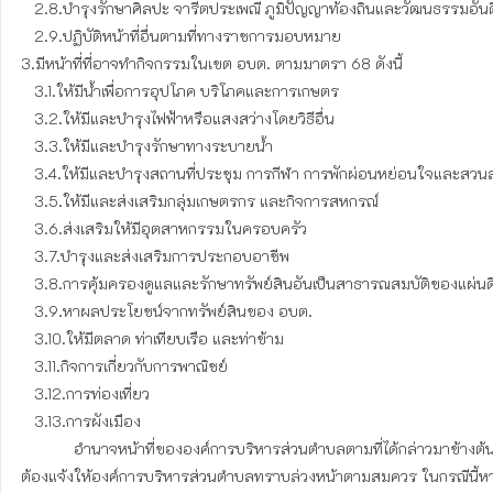
   2.8.บำรุงรักษาศิลปะ จารีตประเพณี ภูมิปัญญาท้องถิ่นและวัฒนธรรมอันดีของท้องถิ่น

   2.9.ปฏิบัติหน้าที่อื่นตามที่ทางราชการมอบหมาย

3.มีหน้าที่ที่อาจทำกิจกรรมในเขต อบต. ตามมาตรา 68 ดังนี้

   3.1.ให้มีน้ำเพื่อการอุปโภค บริโภคและการเกษตร

   3.2.ให้มีและบำรุงไฟฟ้าหรือแสงสว่างโดยวิธีอื่น

   3.3.ให้มีและบำรุงรักษาทางระบายน้ำ

   3.4.ให้มีและบำรุงสถานที่ประชุม การกีฬา การพักผ่อนหย่อนใจและสวนสาธารณะ

   3.5.ให้มีและส่งเสริมกลุ่มเกษตรกร และกิจการสหกรณ์

   3.6.ส่งเสริมให้มีอุตสาหกรรมในครอบครัว

   3.7.บำรุงและส่งเสริมการประกอบอาชีพ

   3.8.การคุ้มครองดูแลและรักษาทรัพย์สินอันเป็นสาธารณสมบัติของแผ่นดิน

   3.9.หาผลประโยชน์จากทรัพย์สินของ อบต.

   3.10.ให้มีตลาด ท่าเทียบเรือ และท่าข้าม

   3.11.กิจการเกี่ยวกับการพาณิชย์

   3.12.การท่องเที่ยว

   3.13.การผังเมือง

            อำนาจหน้าที่ขององค์การบริหารส่วนตำบลตามที่ได้กล่าวมาข้างต้นนั้น ไม่เป็นการตัดอำนาจหน้าที่ของกระทรวง ทบวง กรม หรือองค์การหรือหน่วยงานของรัฐ ในอันที่จะดำเนินกิจการใดๆ เพื่อประโยชน์ของประชาชนในตำบล แต่
ต้องแจ้งให้องค์การบริหารส่วนตำบลทราบล่วงหน้าตามสมควร ในกรณีนี้หา